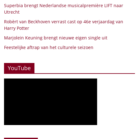
Superbia brengt Nederlandse musicalpremière LIFT naar
Utrecht
Robèrt van Beckhoven verrast cast op 46e verjaardag van
Harry Potter
Marjolein Keuning brengt nieuwe eigen single uit
Feestelijke aftrap van het culturele seizoen
YouTube