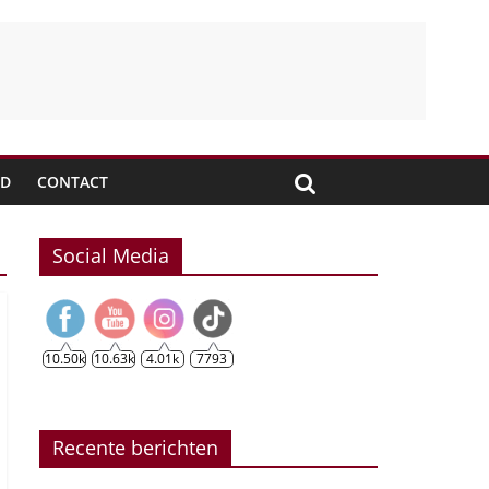
JD
CONTACT
Social Media
10.50k
10.63k
4.01k
7793
Recente berichten