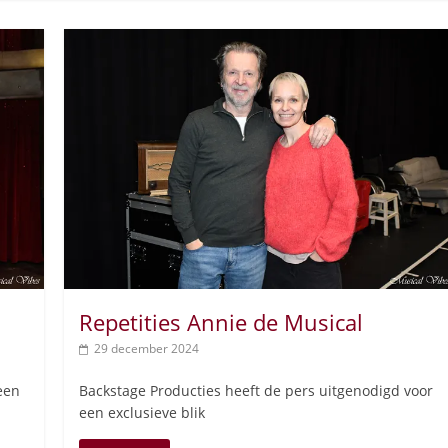
Repetities Annie de Musical
29 december 2024
een
Backstage Producties heeft de pers uitgenodigd voor
een exclusieve blik