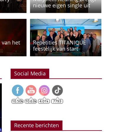
nieuwe eigen single uit
p van het
Repetities TITANIQUE
ling Cabaret
n
feestelijk van start
Social Media
10.50k
10.63k
4.01k
7793
Recente berichten