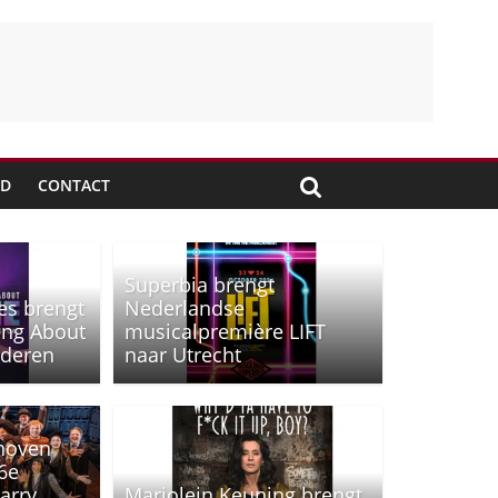
JD
CONTACT
Superbia brengt
es brengt
Nederlandse
ing About
musicalpremière LIFT
nderen
naar Utrecht
hoven
6e
arry
Marjolein Keuning brengt