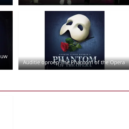
euw
Auditie oproep The Phantom of the Opera