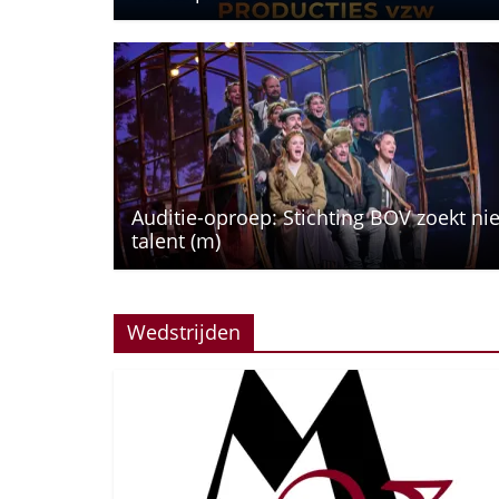
Auditie-oproep: Stichting BOV zoekt ni
talent (m)
Wedstrijden