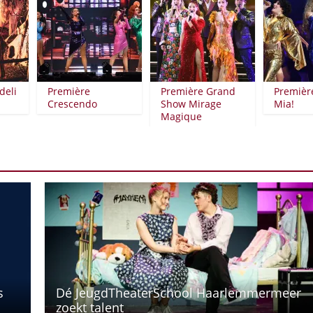
i
Première
Première Grand
Première
Crescendo
Show Mirage
Mia!
Magique
s
Dé JeugdTheaterSchool Haarlemmermeer
zoekt talent