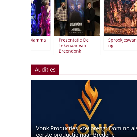
Première Mamma
Presentatie De
Sprookjeswandel
Mia!
Tekenaar van
ng
Breendonk
Audities
Vonk Producties vzw brengt Domino al
eerste productie naar Bredene