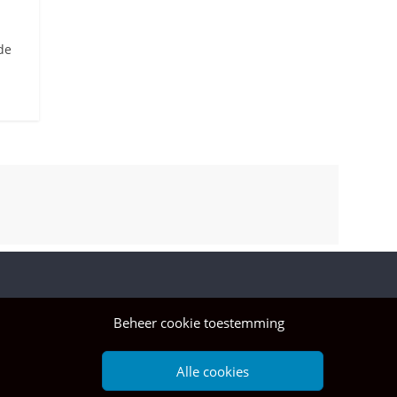
de
Beheer cookie toestemming
Alle cookies
ruiken, ga je akkoord met het gebruik hiervan.