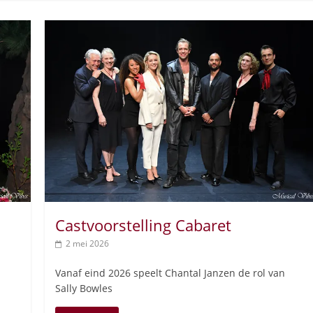
Castvoorstelling Cabaret
2 mei 2026
Vanaf eind 2026 speelt Chantal Janzen de rol van
Sally Bowles