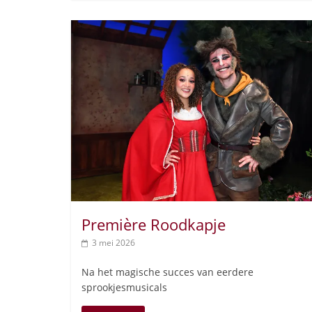
Première Roodkapje
3 mei 2026
Na het magische succes van eerdere
sprookjesmusicals