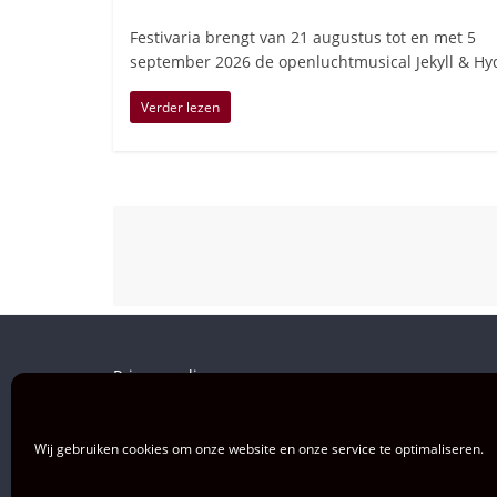
Festivaria brengt van 21 augustus tot en met 5
september 2026 de openluchtmusical Jekyll & Hy
Verder lezen
Privacy policy
Wij gebruiken cookies om onze website en onze service te optimaliseren.
Privacy & cookies: deze site gebruikt cookies. Door deze site te blijven geb