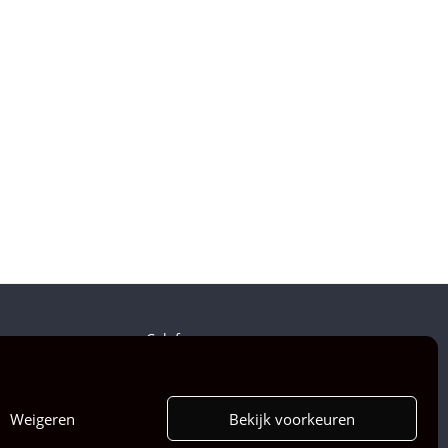
Colofon
Weigeren
Bekijk voorkeuren
Copyright © 2026
Musical Vibes
. All rights reserved.