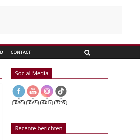
JD
CONTACT
Social Media
10.50k
10.63k
4.01k
7793
Recente berichten