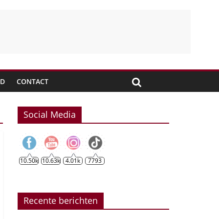
JD
CONTACT
Social Media
10.50k
10.63k
4.01k
7793
Recente berichten