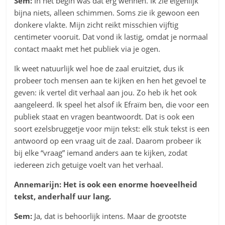
Sem:
In het begin was dat erg wennen. Ik zie eigenlijk
bijna niets, alleen schimmen. Soms zie ik gewoon een
donkere vlakte. Mijn zicht reikt misschien vijftig
centimeter vooruit. Dat vond ik lastig, omdat je normaal
contact maakt met het publiek via je ogen.
Ik weet natuurlijk wel hoe de zaal eruitziet, dus ik
probeer toch mensen aan te kijken en hen het gevoel te
geven: ik vertel dit verhaal aan jou. Zo heb ik het ook
aangeleerd. Ik speel het alsof ik Efraïm ben, die voor een
publiek staat en vragen beantwoordt. Dat is ook een
soort ezelsbruggetje voor mijn tekst: elk stuk tekst is een
antwoord op een vraag uit de zaal. Daarom probeer ik
bij elke “vraag” iemand anders aan te kijken, zodat
iedereen zich getuige voelt van het verhaal.
Annemarijn: Het is ook een enorme hoeveelheid
tekst, anderhalf uur lang.
Sem:
Ja, dat is behoorlijk intens. Maar de grootste