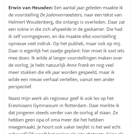
Erwin van Heusden:
Een aantal jaar geleden maakte ik
de voorstelling
De Jodenverraadsters
, naar een tekst van
Helmert Woudenberg, die onlangs is overleden. Daar zat
een scène in die zich afspeelde in de gaskamer. Die had
ik zelf vormgegeven, en die maakte elke voorstelling
opnieuw veel indruk. Op het publiek, maar ook op mij.
Daar is eigenlijk het zaadje geplant: hier moet ik ooit iets
mee doen. Ik wilde al langer voorstellingen maken over
de oorlog. Je hebt natuurlijk
Anne Frank
en nog veel
meer stukken die elk jaar worden gespeeld, maar ik
wilde een nieuw verhaal vertellen, vanuit een ander
perspectief.
Naast mijn werk als regisseur geef ik ook les op het
Erasmiaans Gymnasium in Rotterdam. Daar merkte ik
dat jongeren steeds verder van de oorlog af staan. Ze
hebben geen opa of oma meer die het hebben
meegemaakt. Je hoort ook vaker twijfel: is het wel echt
gebeurd? Of wordt het gezien als iets abstracts, bijna als