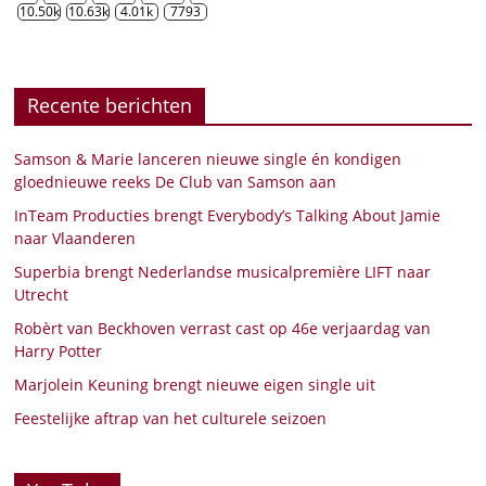
10.50k
10.63k
4.01k
7793
Recente berichten
Samson & Marie lanceren nieuwe single én kondigen
gloednieuwe reeks De Club van Samson aan
InTeam Producties brengt Everybody’s Talking About Jamie
naar Vlaanderen
Superbia brengt Nederlandse musicalpremière LIFT naar
Utrecht
Robèrt van Beckhoven verrast cast op 46e verjaardag van
Harry Potter
Marjolein Keuning brengt nieuwe eigen single uit
Feestelijke aftrap van het culturele seizoen