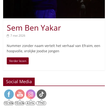
Sem Ben Yakar
7 mei 2026
Nummer zonder naam vertelt het verhaal van Efraïm, een
hoopvolle, vrolijke Joodse jongen
Verder lezen
Social Media
10.50k
10.63k
4.01k
7793