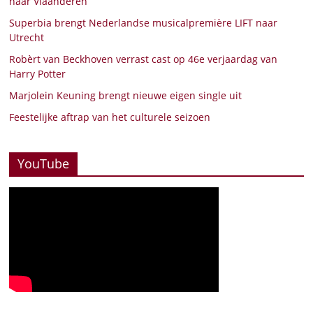
naar Vlaanderen
Superbia brengt Nederlandse musicalpremière LIFT naar
Utrecht
Robèrt van Beckhoven verrast cast op 46e verjaardag van
Harry Potter
Marjolein Keuning brengt nieuwe eigen single uit
Feestelijke aftrap van het culturele seizoen
YouTube