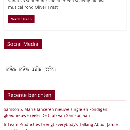
Vanaf 23 september speelt er een volledig nieuwe
musical rond Oliver Twist
Verder lezen
Social Media
10.50k
10.63k
4.01k
7793
Recente berichten
Samson & Marie lanceren nieuwe single én kondigen
gloednieuwe reeks De Club van Samson aan
InTeam Producties brengt Everybody’s Talking About Jamie