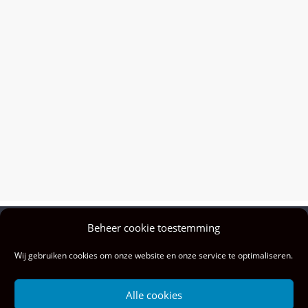
Beheer cookie toestemming
Privacy policy
Wij gebruiken cookies om onze website en onze service te optimaliseren.
Colofon
Privacy & cookies: deze site gebruikt cookies. Door deze site te blijven
Alle cookies
gebruiken, ga je akkoord met het gebruik hiervan.