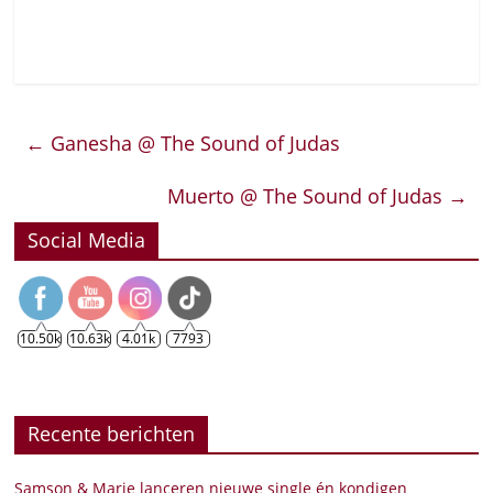
←
Ganesha @ The Sound of Judas
Muerto @ The Sound of Judas
→
Social Media
10.50k
10.63k
4.01k
7793
Recente berichten
Samson & Marie lanceren nieuwe single én kondigen