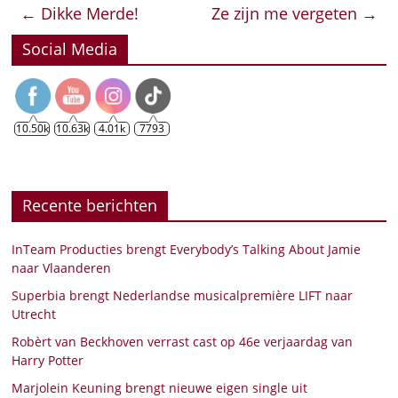
←
Dikke Merde!
Ze zijn me vergeten
→
Social Media
10.50k
10.63k
4.01k
7793
Recente berichten
InTeam Producties brengt Everybody’s Talking About Jamie
naar Vlaanderen
Superbia brengt Nederlandse musicalpremière LIFT naar
Utrecht
Robèrt van Beckhoven verrast cast op 46e verjaardag van
Harry Potter
Marjolein Keuning brengt nieuwe eigen single uit