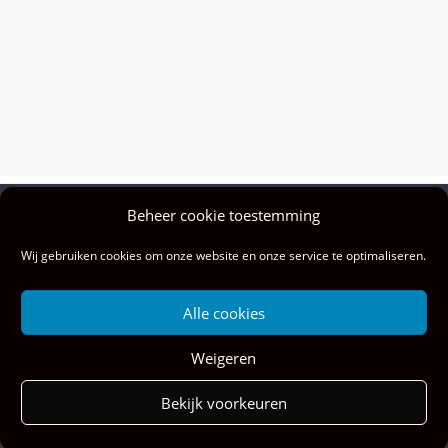
Beheer cookie toestemming
Privacy policy
Wij gebruiken cookies om onze website en onze service te optimaliseren.
Colofon
Privacy & cookies: deze site gebruikt cookies. Door deze site te blijven
Alle cookies
gebruiken, ga je akkoord met het gebruik hiervan.
Wil je meer weten, ook over hoe je cookies kunt beheren, kijk dan hier:
Weigeren
Cookiebeleid
Copyright © 2026
Musical Vibes
. All rights reserved.
Bekijk voorkeuren