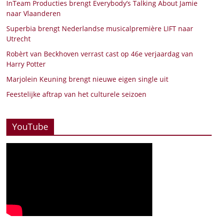
InTeam Producties brengt Everybody’s Talking About Jamie
naar Vlaanderen
Superbia brengt Nederlandse musicalpremière LIFT naar
Utrecht
Robèrt van Beckhoven verrast cast op 46e verjaardag van
Harry Potter
Marjolein Keuning brengt nieuwe eigen single uit
Feestelijke aftrap van het culturele seizoen
YouTube