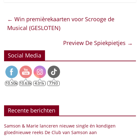
←
Win premièrekaarten voor Scrooge de
Musical (GESLOTEN)
Preview De Spiekpietjes
→
Social Media
10.50k
10.63k
4.01k
7793
Recente berichten
Samson & Marie lanceren nieuwe single én kondigen
gloednieuwe reeks De Club van Samson aan