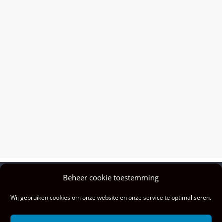
Beheer cookie toestemming
Privacy policy
Wij gebruiken cookies om onze website en onze service te optimaliseren.
Colofon
Privacy & cookies: deze site gebruikt cookies. Door deze site te blijven