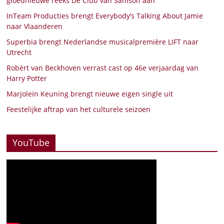
gloednieuwe reeks De Club van Samson aan
InTeam Producties brengt Everybody’s Talking About Jamie
naar Vlaanderen
Superbia brengt Nederlandse musicalpremière LIFT naar
Utrecht
Robèrt van Beckhoven verrast cast op 46e verjaardag van
Harry Potter
Marjolein Keuning brengt nieuwe eigen single uit
Feestelijke aftrap van het culturele seizoen
YouTube