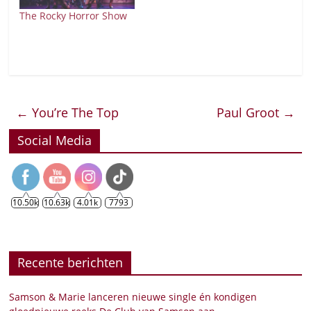
The Rocky Horror Show
←
You’re The Top
Paul Groot
→
Social Media
10.50k
10.63k
4.01k
7793
Recente berichten
Samson & Marie lanceren nieuwe single én kondigen