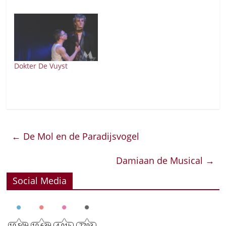
Dokter De Vuyst
←
De Mol en de Paradijsvogel
Damiaan de Musical
→
Social Media
10.50k
10.63k
4.01k
7793