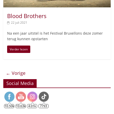
Blood Brothers
22 juli 2021
Na een jaar uitstel is het Festival Bruxellons deze zomer
terug kunnen opstarten
Verder lezen
← Vorige
Social Media
10.50k
10.63k
4.01k
7793