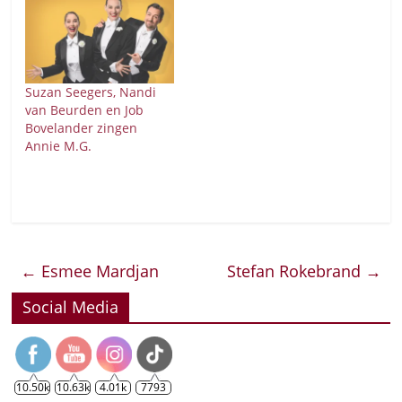
Dagboek van een
Herdershond van Albert
Verlinde Producties en
Toneelgroep Maastricht.
Nandi zal de rol van
Suzan Seegers, Nandi
Miete van der Schoor,
van Beurden en Job
dochter van de
Bovelander zingen
bierbrouwer, spelen.…
Annie M.G.
←
Esmee Mardjan
Stefan Rokebrand
→
Social Media
10.50k
10.63k
4.01k
7793