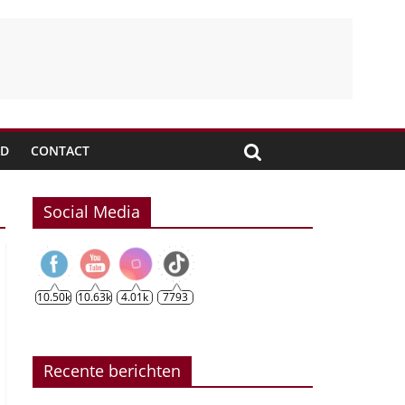
JD
CONTACT
Social Media
10.50k
10.63k
4.01k
7793
Recente berichten