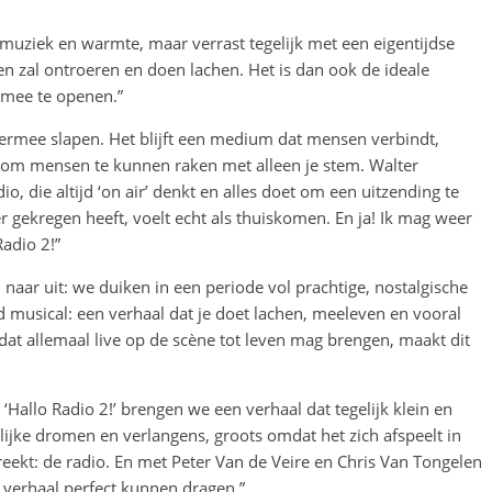
 muziek en warmte, maar verrast tegelijk met een eigentijdse
en zal ontroeren en doen lachen. Het is dan ook de ideale
 mee te openen.”
ga ermee slapen. Het blijft een medium dat mensen verbindt,
is om mensen te kunnen raken met alleen je stem. Walter
io, die altijd ‘on air’ denkt en alles doet om een uitzending te
r gekregen heeft, voelt echt als thuiskomen. En ja! Ik mag weer
Radio 2!”
 naar uit: we duiken in een periode vol prachtige, nostalgische
ood musical: een verhaal dat je doet lachen, meeleven en vooral
 dat allemaal live op de scène tot leven mag brengen, maakt dit
Hallo Radio 2!’ brengen we een verhaal dat tegelijk klein en
lijke dromen en verlangens, groots omdat het zich afspeelt in
reekt: de radio. En met Peter Van de Veire en Chris Van Tongelen
 verhaal perfect kunnen dragen.”