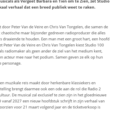
sicals als Vergeet Barbara en Tien om te Zien, zet Studio
aal verhaal dat een breed publiek weet te raken.
t door Peter Van de Veire en Chris Van Tongelen, die samen de
ht chaotische maar bijzonder gedreven radioproducer die alles
a’s draaiende te houden. Een man met een groot hart, een hoofd
Met Peter Van de Veire en Chris Van Tongelen kiest Studio 100
als radiomaker als geen ander de ziel van het medium kent,
r en acteur mee naar het podium. Samen geven ze elk op hun
e personage.
een muzikale reis maakt door herkenbare klassiekers en
rstelling brengt daarmee ook een ode aan de rol die Radio 2
uur. De musical zal exclusief te zien zijn in het gloednieuwe
 vanaf 2027 een nieuw hoofdstuk schrijft in zijn verhaal van
voorzien voor 21 maart volgend jaar en de ticketverkoop is