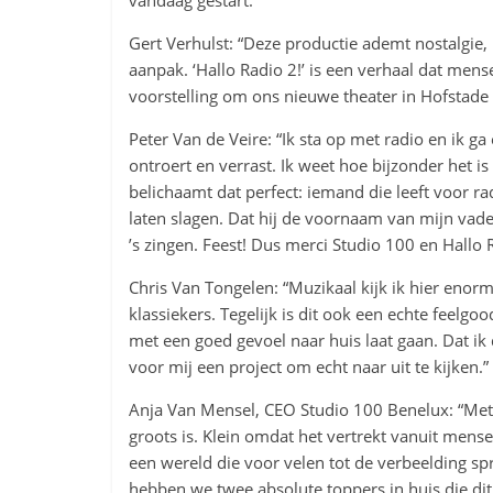
vandaag gestart.
Gert Verhulst: “Deze productie ademt nostalgie,
aanpak. ‘Hallo Radio 2!’ is een verhaal dat mens
voorstelling om ons nieuwe theater in Hofstade
Peter Van de Veire: “Ik sta op met radio en ik 
ontroert en verrast. Ik weet hoe bijzonder het 
belichaamt dat perfect: iemand die leeft voor rad
laten slagen. Dat hij de voornaam van mijn vade
’s zingen. Feest! Dus merci Studio 100 en Hallo 
Chris Van Tongelen: “Muzikaal kijk ik hier enorm
klassiekers. Tegelijk is dit ook een echte feelg
met een goed gevoel naar huis laat gaan. Dat ik
voor mij een project om echt naar uit te kijken.”
Anja Van Mensel, CEO Studio 100 Benelux: “Met ‘
groots is. Klein omdat het vertrekt vanuit mense
een wereld die voor velen tot de verbeelding sp
hebben we twee absolute toppers in huis die dit