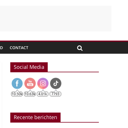
JD
CONTACT
Social Media
10.50k
10.63k
4.01k
7793
Recente berichten