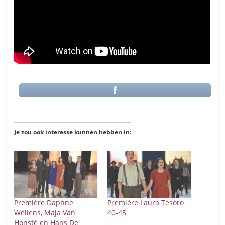
Je zou ook interesse kunnen hebben in:
Première Daphne
Première Laura Tesoro
Wellens, Maja Van
40-45
Honsté en Hans De