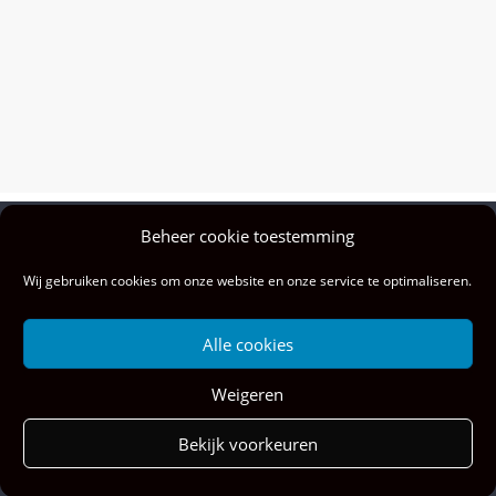
Beheer cookie toestemming
Privacy policy
Wij gebruiken cookies om onze website en onze service te optimaliseren.
Colofon
Privacy & cookies: deze site gebruikt cookies. Door deze site te blijven
Alle cookies
gebruiken, ga je akkoord met het gebruik hiervan.
Wil je meer weten, ook over hoe je cookies kunt beheren, kijk dan hier:
Weigeren
Cookiebeleid
Copyright © 2026
Musical Vibes
. All rights reserved.
Bekijk voorkeuren