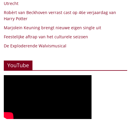
Utrecht
Robèrt van Beckhoven verrast cast op 46e verjaardag van
Harry Potter
Marjolein Keuning brengt nieuwe eigen single uit
Feestelijke aftrap van het culturele seizoen
De Exploderende Walvismusical
YouTube