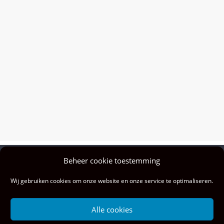
Beheer cookie toestemming
Privacy policy
Wij gebruiken cookies om onze website en onze service te optimaliseren.
Colofon
Privacy & cookies: deze site gebruikt cookies. Door deze site te blijven
Alle cookies
gebruiken, ga je akkoord met het gebruik hiervan.