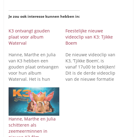
Je zou ook interesse kunnen hebben in:
K3 ontvangt gouden
Feestelijke nieuwe
plaat voor album
videoclip van K3: Tjikke
Waterval
Boem
Hanne, Marthe en Julia
De nieuwe videoclip van
van K3 hebben een
K3, ‘Tjikke Boem’, is
gouden plaat ontvangen
vanaf 17u00 te bekijken!
voor hun album
Dit is de derde videoclip
Waterval. Het is hun
van de nieuwe formatie
eerste gouden plaat in
met Marthe, Hanne en
deze nieuwe formatie.
Julia, en is ook terug te
Twee maanden na de
vinden op het
release van de single
succesalbum 'Waterval'.
Waterval is het liedje
Dat album werd
ook nog zeven miljoen
recentelijk bekroond
Hanne, Marthe en Julia
keer gestreamd, is het
met een gouden plaat
schitteren als
album twaalf miljoen
en uitgeroepen tot best
zeemeerminnen in
keer gestreamd…
verkochte…