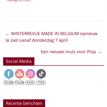
nieuwe K3-film
←
WINTERREVUE MADE IN BELGIUM opnieuw
te zien vanaf donderdag 7 april
Een nieuwe muts voor Plop
→
Social Media
10.50k
10.63k
4.01k
7793
Recente berichten