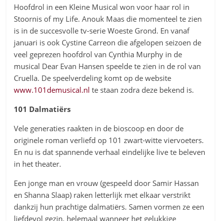
Hoofdrol in een Kleine Musical won voor haar rol in
Stoornis of my Life. Anouk Maas die momenteel te zien
is in de succesvolle tv-serie Woeste Grond. En vanaf
januari is ook Cystine Carreon die afgelopen seizoen de
veel geprezen hoofdrol van Cynthia Murphy in de
musical Dear Evan Hansen speelde te zien in de rol van
Cruella. De speelverdeling komt op de website
www.101demusical.nl
te staan zodra deze bekend is.
101 Dalmatiërs
Vele generaties raakten in de bioscoop en door de
originele roman verliefd op 101 zwart-witte viervoeters.
En nu is dat spannende verhaal eindelijke live te beleven
in het theater.
Een jonge man en vrouw (gespeeld door Samir Hassan
en Shanna Slaap) raken letterlijk met elkaar verstrikt
dankzij hun prachtige dalmatiërs. Samen vormen ze een
liefdevol gezin, helemaal wanneer het gelukkige