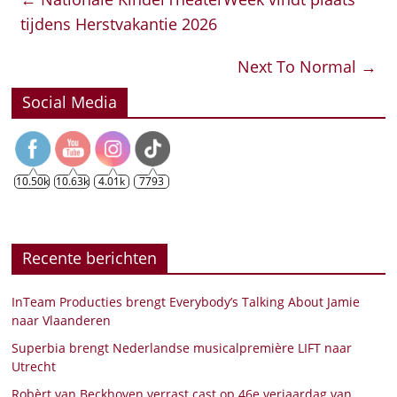
tijdens Herstvakantie 2026
Next To Normal
→
Social Media
10.50k
10.63k
4.01k
7793
Recente berichten
InTeam Producties brengt Everybody’s Talking About Jamie
naar Vlaanderen
Superbia brengt Nederlandse musicalpremière LIFT naar
Utrecht
Robèrt van Beckhoven verrast cast op 46e verjaardag van