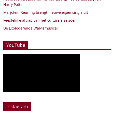
Harry Potter
Marjolein Keuning brengt nieuwe eigen single uit
Feestelijke aftrap van het culturele seizoen
De Exploderende Walvismusical
YouTube
Instagram