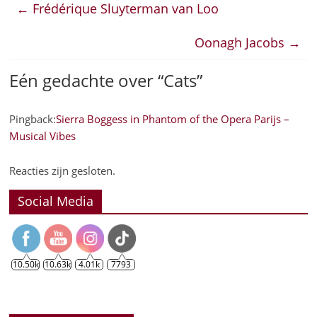
←
Frédérique Sluyterman van Loo
Oonagh Jacobs
→
Eén gedachte over “
Cats
”
Pingback:
Sierra Boggess in Phantom of the Opera Parijs –
Musical Vibes
Reacties zijn gesloten.
Social Media
10.50k
10.63k
4.01k
7793