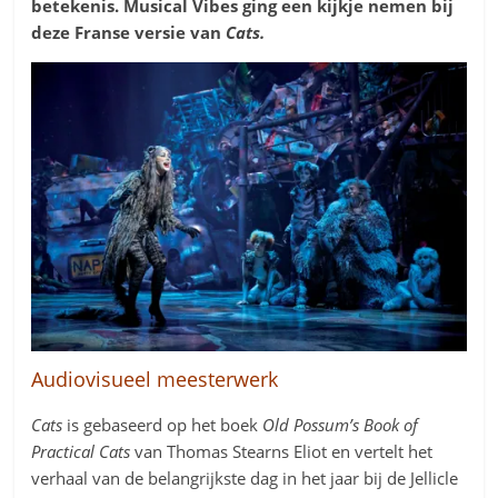
betekenis. Musical Vibes ging een kijkje nemen bij
deze Franse versie van
Cats.
Audiovisueel meesterwerk
Cats
is gebaseerd op het boek
Old Possum’s Book of
Practical Cats
van Thomas Stearns Eliot en vertelt het
verhaal van de belangrijkste dag in het jaar bij de Jellicle