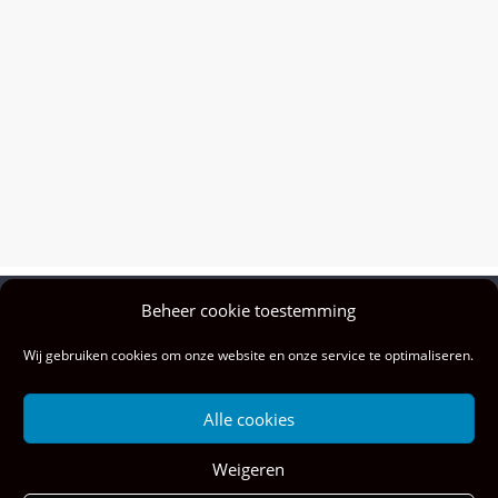
Beheer cookie toestemming
Privacy policy
Wij gebruiken cookies om onze website en onze service te optimaliseren.
Colofon
Privacy & cookies: deze site gebruikt cookies. Door deze site te blijven
Alle cookies
gebruiken, ga je akkoord met het gebruik hiervan.
Wil je meer weten, ook over hoe je cookies kunt beheren, kijk dan hier:
Weigeren
Cookiebeleid