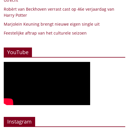
Utrecht
Robèrt van Beckhoven verrast cast op 46e verjaardag van
Harry Potter
Marjolein Keuning brengt nieuwe eigen single uit
Feestelijke aftrap van het culturele seizoen
YouTube
Instagram