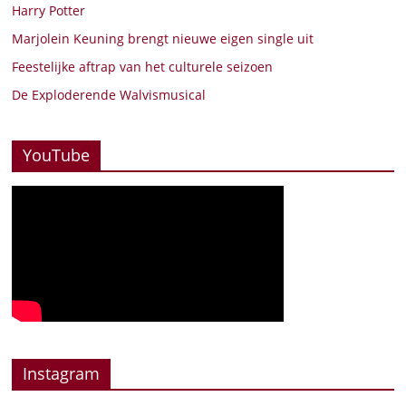
Harry Potter
Marjolein Keuning brengt nieuwe eigen single uit
Feestelijke aftrap van het culturele seizoen
De Exploderende Walvismusical
YouTube
Instagram