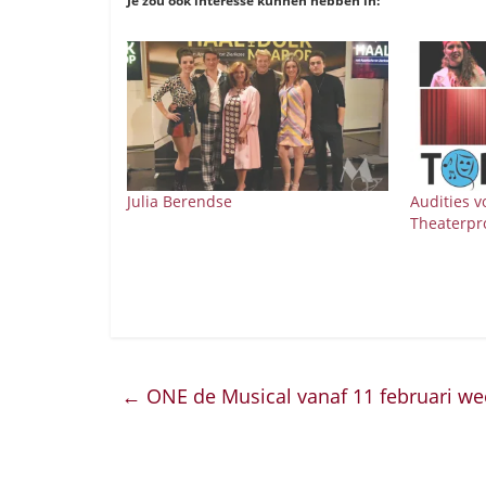
Je zou ook interesse kunnen hebben in:
Julia Berendse
Audities v
Theaterpr
←
ONE de Musical vanaf 11 februari wee