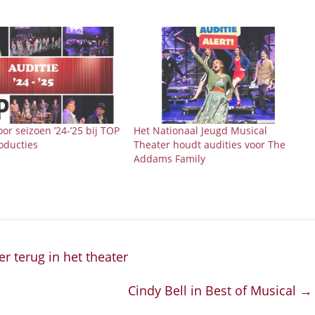
oor seizoen ’24-’25 bij TOP
Het Nationaal Jeugd Musical
oducties
Theater houdt audities voor The
Addams Family
r terug in het theater
Cindy Bell in Best of Musical
→