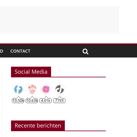
JD
CONTACT
Social Media
10.50k
10.63k
4.01k
7793
Recente berichten