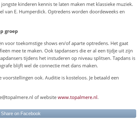
jongste kinderen kennis te laten maken met klassieke muziek.
tel van E. Humperdick. Optredens worden doordeweeks en
ap groep
ën voor toekomstige shows en/of aparte optredens. Het gaat
ën mee te maken. Ook tapdansers die er al een tijdje uit zijn
apdansers tijdens het instuderen op niveau splitsen. Tapdans is
grafe blijft wel de connectie met dans maken.
 voorstellingen ook. Auditie is kosteloos. Je betaald een
ie@topalmere.nl of website
www.topalmere.nl
.
Share on Facebook