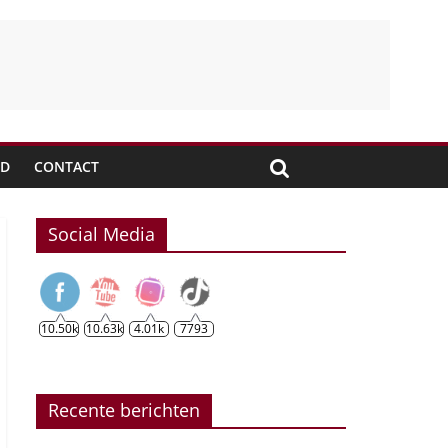
JD
CONTACT
Social Media
10.50k
10.63k
4.01k
7793
Recente berichten