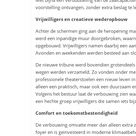
Met bijna een verdubbeling van de zaalcapacite
voorstelling ontvangen, zonder extra beslag te le
Vrijwilligers en creatieve wederopbouw
Achter de schermen ging aan de heropening maa
werd een inpandige muur doorgebroken, waarna
opgebouwd. Vrijwilligers namen daarbij een aa
Avonden en weekenden werden besteed aan slop
De nieuwe tribune werd bovendien grotendeels 
wegen werden verzameld. Zo vonden onder meer 1
professionele theaterstoelen een nieuw leven i
alleen een praktisch, maar ook een duurzaam en c
Volgens het bestuur laat de verbouwing zien waar
een hechte groep vrijwilligers die samen iets bi
Comfort en toekomstbestendigheid
De verbouwing omvatte meer dan alleen extra zi
foyer en is geïnvesteerd in moderne klimaatbehe