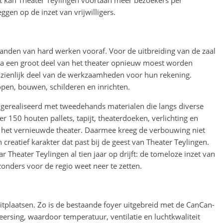
it kan Theater Teylingen voortaan meer bezoekers per
ggen op de inzet van vrijwilligers.
nden van hard werken vooraf. Voor de uitbreiding van de zaal
 een groot deel van het theater opnieuw moest worden
nzienlijk deel van de werkzaamheden voor hun rekening.
en, bouwen, schilderen en inrichten.
gerealiseerd met tweedehands materialen die langs diverse
50 houten pallets, tapijt, theaterdoeken, verlichting en
n het vernieuwde theater. Daarmee kreeg de verbouwing niet
reatief karakter dat past bij de geest van Theater Teylingen.
 Theater Teylingen al tien jaar op drijft: de tomeloze inzet van
jzonders voor de regio weet neer te zetten.
tplaatsen. Zo is de bestaande foyer uitgebreid met de CanCan-
ersing, waardoor temperatuur, ventilatie en luchtkwaliteit