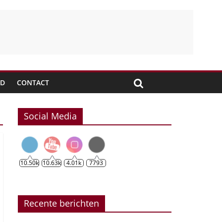
JD
CONTACT
Social Media
10.50k
10.63k
4.01k
7793
Recente berichten