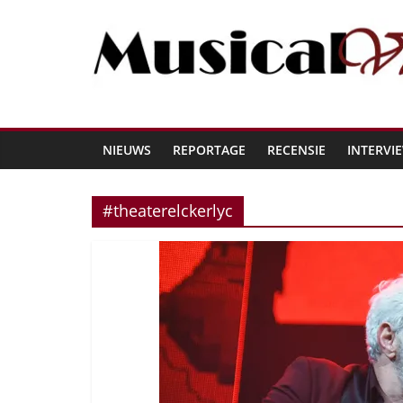
NIEUWS
REPORTAGE
RECENSIE
INTERVI
#theaterelckerlyc