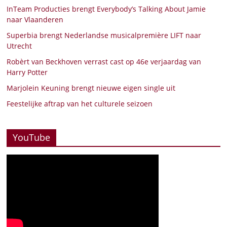
InTeam Producties brengt Everybody’s Talking About Jamie
naar Vlaanderen
Superbia brengt Nederlandse musicalpremière LIFT naar
Utrecht
Robèrt van Beckhoven verrast cast op 46e verjaardag van
Harry Potter
Marjolein Keuning brengt nieuwe eigen single uit
Feestelijke aftrap van het culturele seizoen
YouTube