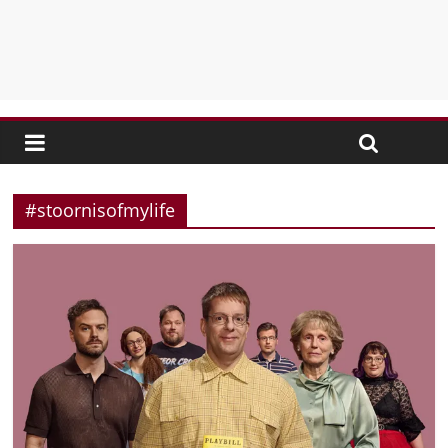
#stoornisofmylife