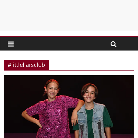
#littleliarsclub