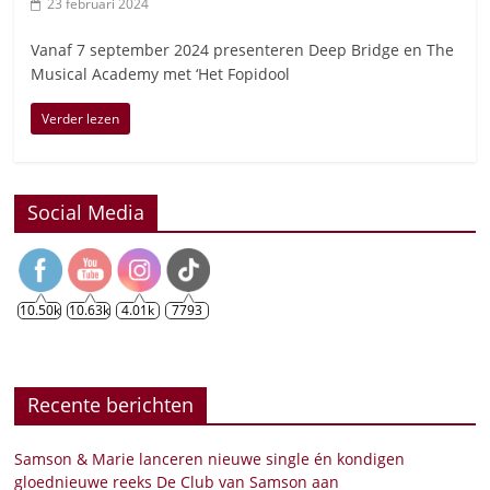
23 februari 2024
Vanaf 7 september 2024 presenteren Deep Bridge en The
Musical Academy met ‘Het Fopidool
Verder lezen
Social Media
10.50k
10.63k
4.01k
7793
Recente berichten
Samson & Marie lanceren nieuwe single én kondigen
gloednieuwe reeks De Club van Samson aan