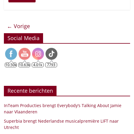
← Vorige
Social Media
10.50k
10.63k
4.01k
7793
Recente berichten
InTeam Producties brengt Everybody’s Talking About Jamie
naar Vlaanderen
Superbia brengt Nederlandse musicalpremière LIFT naar
Utrecht