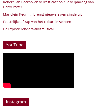
Robèrt van Beckhoven verrast cast op 46e verjaardag van
Harry Potter
Marjolein Keuning brengt nieuwe eigen single uit
Feestelijke aftrap van het culturele seizoen
De Exploderende Walvismusical
YouTube
Instagram