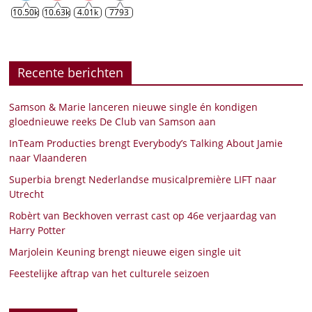
10.50k
10.63k
4.01k
7793
Recente berichten
Samson & Marie lanceren nieuwe single én kondigen
gloednieuwe reeks De Club van Samson aan
InTeam Producties brengt Everybody’s Talking About Jamie
naar Vlaanderen
Superbia brengt Nederlandse musicalpremière LIFT naar
Utrecht
Robèrt van Beckhoven verrast cast op 46e verjaardag van
Harry Potter
Marjolein Keuning brengt nieuwe eigen single uit
Feestelijke aftrap van het culturele seizoen