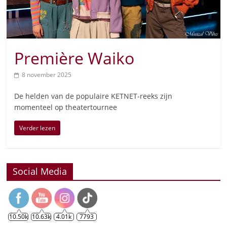
Première Waiko
8 november 2025
De helden van de populaire KETNET-reeks zijn
momenteel op theatertournee
Verder lezen
Social Media
10.50k
10.63k
4.01k
7793