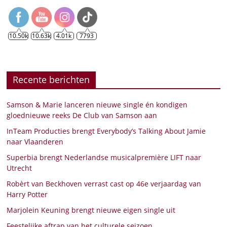
10.50k
10.63k
4.01k
7793
Recente berichten
Samson & Marie lanceren nieuwe single én kondigen
gloednieuwe reeks De Club van Samson aan
InTeam Producties brengt Everybody’s Talking About Jamie
naar Vlaanderen
Superbia brengt Nederlandse musicalpremière LIFT naar
Utrecht
Robèrt van Beckhoven verrast cast op 46e verjaardag van
Harry Potter
Marjolein Keuning brengt nieuwe eigen single uit
Feestelijke aftrap van het culturele seizoen