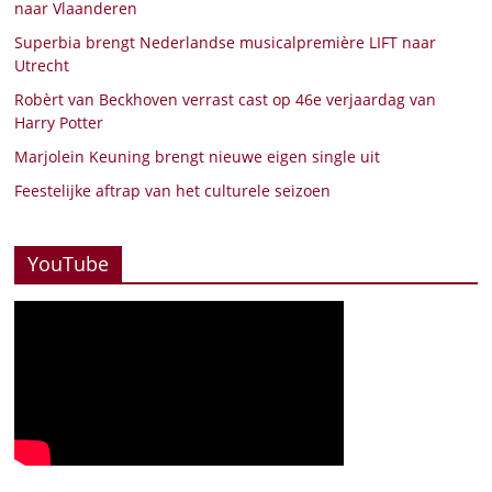
naar Vlaanderen
Superbia brengt Nederlandse musicalpremière LIFT naar
Utrecht
Robèrt van Beckhoven verrast cast op 46e verjaardag van
Harry Potter
Marjolein Keuning brengt nieuwe eigen single uit
Feestelijke aftrap van het culturele seizoen
YouTube