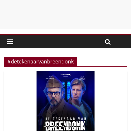
#detekenaarvanbreendonk