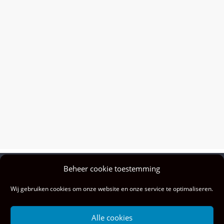
Beheer cookie toestemming
Privacy policy
Wij gebruiken cookies om onze website en onze service te optimaliseren.
Colofon
Privacy & cookies: deze site gebruikt cookies. Door deze site te blijven
Alle cookies
gebruiken, ga je akkoord met het gebruik hiervan.