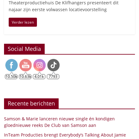
Theaterproductiehuis De Klifhangers presenteert dit
najaar zijn eerste volwassen locatievoorstelling
Verder lezen
Social Media
10.50k
10.63k
4.01k
7793
Recente berichten
Samson & Marie lanceren nieuwe single én kondigen
gloednieuwe reeks De Club van Samson aan
InTeam Producties brengt Everybody’s Talking About Jamie