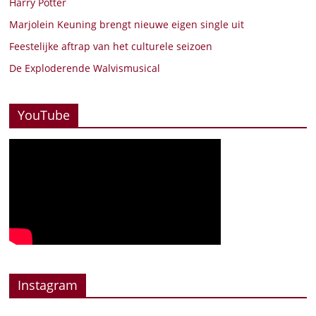
Harry Potter
Marjolein Keuning brengt nieuwe eigen single uit
Feestelijke aftrap van het culturele seizoen
De Exploderende Walvismusical
YouTube
Instagram