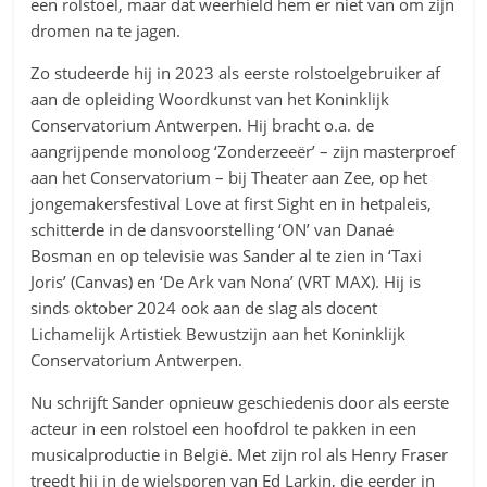
een rolstoel, maar dat weerhield hem er niet van om zijn
dromen na te jagen.
Zo studeerde hij in 2023 als eerste rolstoelgebruiker af
aan de opleiding Woordkunst van het Koninklijk
Conservatorium Antwerpen. Hij bracht o.a. de
aangrijpende monoloog ‘Zonderzeeër’ – zijn masterproef
aan het Conservatorium – bij Theater aan Zee, op het
jongemakersfestival Love at first Sight en in hetpaleis,
schitterde in de dansvoorstelling ‘ON’ van Danaé
Bosman en op televisie was Sander al te zien in ‘Taxi
Joris’ (Canvas) en ‘De Ark van Nona’ (VRT MAX). Hij is
sinds oktober 2024 ook aan de slag als docent
Lichamelijk Artistiek Bewustzijn aan het Koninklijk
Conservatorium Antwerpen.
Nu schrijft Sander opnieuw geschiedenis door als eerste
acteur in een rolstoel een hoofdrol te pakken in een
musicalproductie in België. Met zijn rol als Henry Fraser
treedt hij in de wielsporen van Ed Larkin, die eerder in