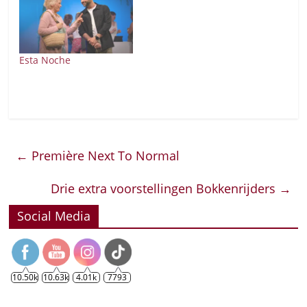
Esta Noche
←
Première Next To Normal
Drie extra voorstellingen Bokkenrijders
→
Social Media
10.50k
10.63k
4.01k
7793