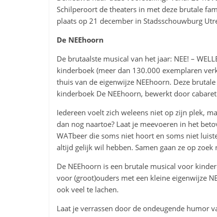
Schilperoort de theaters in met deze brutale fam
plaats op 21 december in Stadsschouwburg Utre
De NEEhoorn
De brutaalste musical van het jaar: NEE! – WE
kinderboek (meer dan 130.000 exemplaren verkoc
thuis van de eigenwijze NEEhoorn. Deze brutale 
kinderboek De NEEhoorn, bewerkt door cabareti
Iedereen voelt zich weleens niet op zijn plek, maa
dan nog naartoe? Laat je meevoeren in het bet
WATbeer die soms niet hoort en soms niet luis
altijd gelijk wil hebben. Samen gaan ze op zoe
De NEEhoorn is een brutale musical voor kinde
voor (groot)ouders met een kleine eigenwijze NE
ook veel te lachen.
Laat je verrassen door de ondeugende humor va