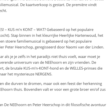
iliemusical. De kaartverkoop is gestart. De première vindt
cht.
LLES! – KUS m’n KONT – WAT? Gebaseerd op het populaire
ht). Stap binnen in het kleurrijke Heerlijke Hartenwoud, het
en stoere familiemusical is gebaseerd op het populaire
er Peter Heerschop, geregisseerd door Naomi van der Linden.
r als je je zelfs in het paradijs niet thuis voelt, waar moet je
overende universum van de NEEhoorn en zijn vrienden. De
tert, de brutale KUS-m’n-KONT-hond en de WELLES-prinses die
k naar het mysterieuze NERGENS.
ren die durven te dromen, maar ook een feest der herkenning
Ehoorn thuis. Bovendien valt er voor een grote broer en/of zus
n De NEEhoorn en Peter Heerschop in dit filosofische avontuur