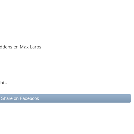
n
Deddens en Max Laros
ghts
Share on Facebook