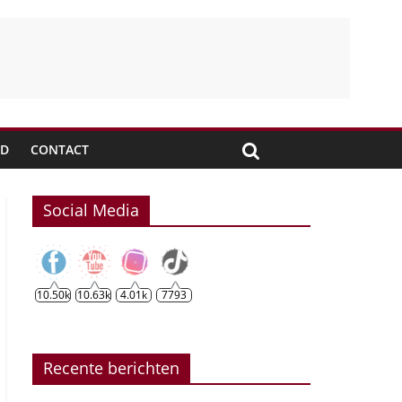
JD
CONTACT
Social Media
10.50k
10.63k
4.01k
7793
Recente berichten