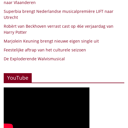
naar Vlaanderen
Superbia brengt Nederlandse musicalpremière LIFT naar
Utrecht
Robèrt van Beckhoven verrast cast op 46e verjaardag van
Harry Potter
Marjolein Keuning brengt nieuwe eigen single uit
Feestelijke aftrap van het culturele seizoen
De Exploderende Walvismusical
YouTube