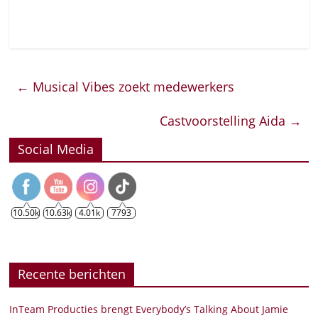
←
Musical Vibes zoekt medewerkers
Castvoorstelling Aida
→
Social Media
10.50k
10.63k
4.01k
7793
Recente berichten
InTeam Producties brengt Everybody’s Talking About Jamie