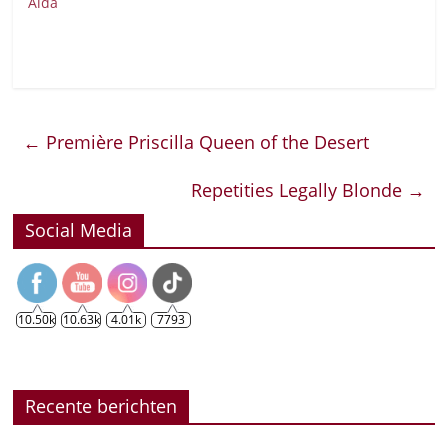
Aida
←
Première Priscilla Queen of the Desert
Repetities Legally Blonde
→
Social Media
10.50k
10.63k
4.01k
7793
Recente berichten