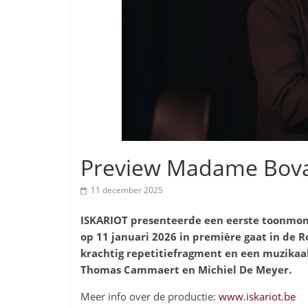
Preview Madame Bov
11 december 2025
ISKARIOT presenteerde een eerste toonmo
op 11 januari 2026 in première gaat in de R
krachtig repetitiefragment en een muzikaa
Thomas Cammaert en Michiel De Meyer.
Meer info over de productie:
www.iskariot.be