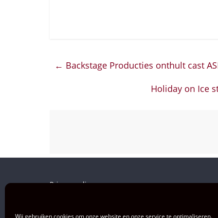
←
Backstage Producties onthult cast AS
Holiday on Ice s
Privacy policy
Wij gebruiken cookies om onze website en onze service te optimaliseren.