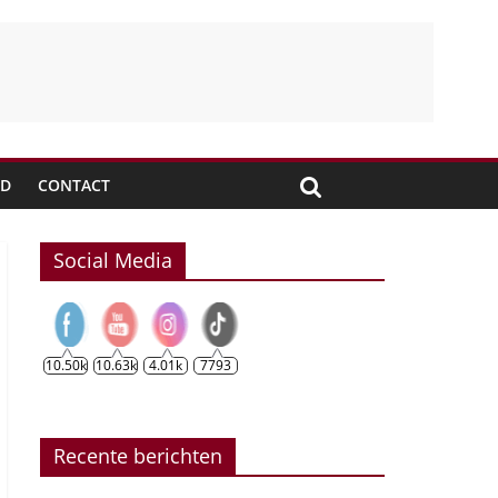
JD
CONTACT
Social Media
10.50k
10.63k
4.01k
7793
Recente berichten