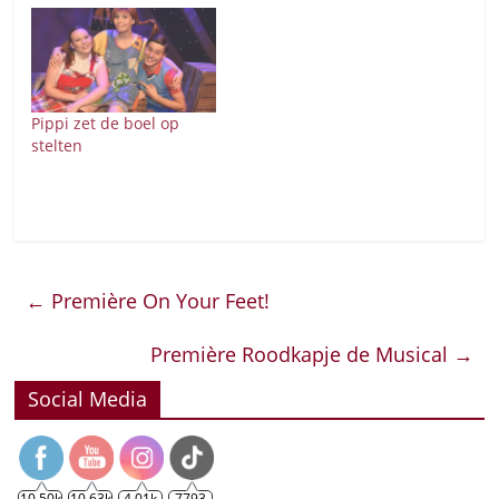
Pippi zet de boel op
stelten
←
Première On Your Feet!
Première Roodkapje de Musical
→
Social Media
10.50k
10.63k
4.01k
7793