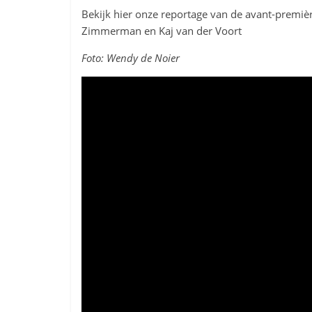
Bekijk hier onze reportage van de avant-premiè
Zimmerman en Kaj van der Voort
Foto: Wendy de Noier