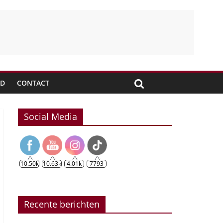
JD
CONTACT
Social Media
10.50k
10.63k
4.01k
7793
Recente berichten