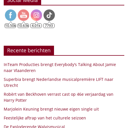
Social Media
10.50k
10.63k
4.01k
7793
Recente berichten
InTeam Producties brengt Everybody’s Talking About Jamie
naar Vlaanderen
Superbia brengt Nederlandse musicalpremière LIFT naar
Utrecht
Robèrt van Beckhoven verrast cast op 46e verjaardag van
Harry Potter
Marjolein Keuning brengt nieuwe eigen single uit
Feestelijke aftrap van het culturele seizoen
De Exploderende Walvismusical