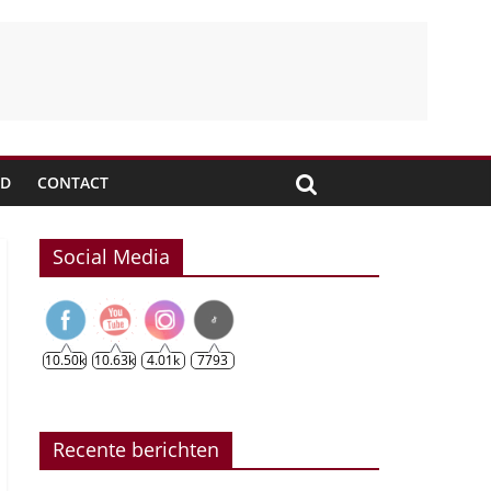
JD
CONTACT
Social Media
10.50k
10.63k
4.01k
7793
Recente berichten