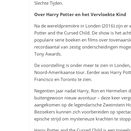
Slechte Tijden.
Over Harry Potter en het Vervloekte Kind
Na de wereldpremière in Londen (2016) zijn er w
Potter and the Cursed Child. De show is het acht
populaire serie boeken en films over tovenaarsl
recordaantal van zestig onderscheidingen moge
Tony Awards.
De voorstelling is onder meer te zien in Londe
Noord-Amerikaanse tour. Eerder was Harry Potte
Francisco en Toronto te zien.
Negentien jaar nadat Harry, Ron en Hermelien d
buitengewoon nieuw avontuur – deze keer verge
aangekomen op de legendarische Zweinstein Ho
Bezoekers kunnen zich voorbereiden op spectacu
epische strijd om mysterieuze krachten te stoppe
Harry Potter and the Cursed Child is een toneel