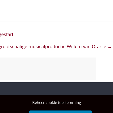
estart
 grootschalige musicalproductie Willem van Oranje
→
Beheer cookie toestemming