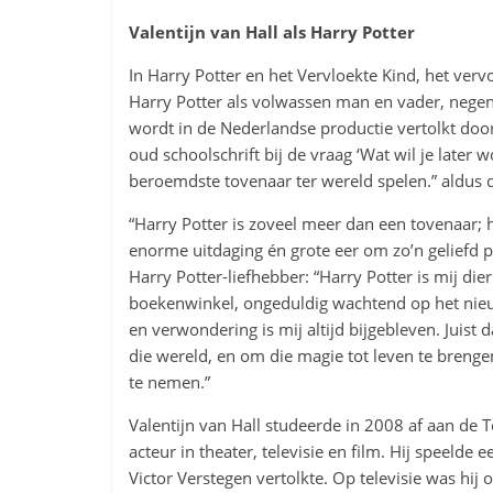
Valentijn van Hall als Harry Potter
In Harry Potter en het Vervloekte Kind, het ve
Harry Potter als volwassen man en vader, negent
wordt in de Nederlandse productie vertolkt door V
oud schoolschrift bij de vraag ‘Wat wil je later w
beroemdste tovenaar ter wereld spelen.” aldus d
“Harry Potter is zoveel meer dan een tovenaar; h
enorme uitdaging én grote eer om zo’n geliefd p
Harry Potter-liefhebber: “Harry Potter is mij die
boekenwinkel, ongeduldig wachtend op het nieu
en verwondering is mij altijd bijgebleven. Juist
die wereld, en om die magie tot leven te brenge
te nemen.”
Valentijn van Hall studeerde in 2008 af aan de 
acteur in theater, televisie en film. Hij speelde
Victor Verstegen vertolkte. Op televisie was hij