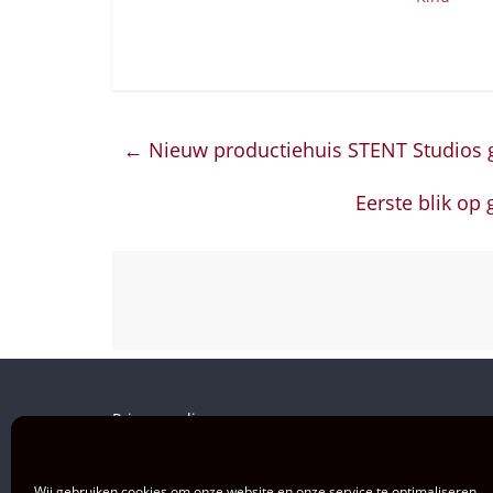
←
Nieuw productiehuis STENT Studios g
Eerste blik op
Privacy policy
Wij gebruiken cookies om onze website en onze service te optimaliseren.