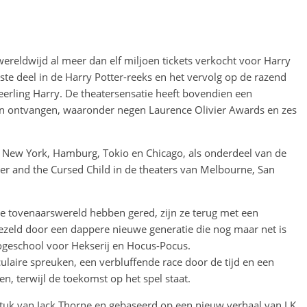
ereldwijd al meer dan elf miljoen tickets verkocht voor Harry
ste deel in de Harry Potter-reeks en het vervolg op de razend
eerling Harry. De theatersensatie heeft bovendien een
n ontvangen, waaronder negen Laurence Olivier Awards en zes
n, New York, Hamburg, Tokio en Chicago, als onderdeel van de
r and the Cursed Child in de theaters van Melbourne, San
e tovenaarswereld hebben gered, zijn ze terug met een
zeld door een dappere nieuwe generatie die nog maar net is
geschool voor Hekserij en Hocus-Pocus.
laire spreuken, een verbluffende race door de tijd en een
n, terwijl de toekomst op het spel staat.
stuk van Jack Thorne en gebaseerd op een nieuw verhaal van J.K.