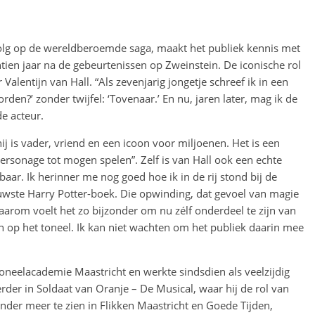
rvolg op de wereldberoemde saga, maakt het publiek kennis met
ien jaar na de gebeurtenissen op Zweinstein. De iconische rol
alentijn van Hall. “Als zevenjarig jongetje schreef ik in een
orden?’ zonder twijfel: ‘Tovenaar.’ En nu, jaren later, mag ik de
e acteur.
ij is vader, vriend en een icoon voor miljoenen. Het is een
ersonage tot mogen spelen”. Zelf is van Hall ook een echte
rbaar. Ik herinner me nog goed hoe ik in de rij stond bij de
wste Harry Potter-boek. Die opwinding, dat gevoel van magie
 daarom voelt het zo bijzonder om nu zélf onderdeel te zijn van
n op het toneel. Ik kan niet wachten om het publiek daarin mee
Toneelacademie Maastricht en werkte sindsdien als veelzijdig
 eerder in Soldaat van Oranje – De Musical, waar hij de rol van
 onder meer te zien in Flikken Maastricht en Goede Tijden,