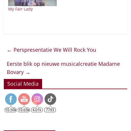
My Fair Lady
←
Perspresentatie We Will Rock You
Eerste blik op nieuwe musicalcreatie Madame
Bovary
→
Social Media
10.50k
10.63k
4.01k
7793