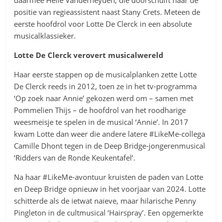
daarmee Helle Vanderheyden, die doorschuift naar de
positie van regieassistent naast Stany Crets. Meteen de
eerste hoofdrol voor Lotte De Clerck in een absolute
musicalklassieker.
Lotte De Clerck verovert musicalwereld
Haar eerste stappen op de musicalplanken zette Lotte
De Clerck reeds in 2012, toen ze in het tv-programma
‘Op zoek naar Annie’ gekozen werd om – samen met
Pommelien Thijs – de hoofdrol van het roodharige
weesmeisje te spelen in de musical ‘Annie’. In 2017
kwam Lotte dan weer die andere latere #LikeMe-collega
Camille Dhont tegen in de Deep Bridge-jongerenmusical
‘Ridders van de Ronde Keukentafel’.
Na haar #LikeMe-avontuur kruisten de paden van Lotte
en Deep Bridge opnieuw in het voorjaar van 2024. Lotte
schitterde als de ietwat naïeve, maar hilarische Penny
Pingleton in de cultmusical ‘Hairspray’. Een opgemerkte