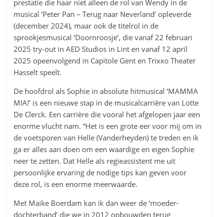
prestatie die haar niet alleen de rol van Wendy in de
musical ‘Peter Pan – Terug naar Neverland’ opleverde
(december 2024), maar ook de titelrol in de
sprookjesmusical ‘Doornroosje’, die vanaf 22 februari
2025 try-out in AED Studios in Lint en vanaf 12 april
2025 opeenvolgend in Capitole Gent en Trixxo Theater
Hasselt speelt.
De hoofdrol als Sophie in absolute hitmusical ‘MAMMA
MIA!’ is een nieuwe stap in de musicalcarrière van Lotte
De Clerck. Een carrière die vooral het afgelopen jaar een
enorme vlucht nam. “Het is een grote eer voor mij om in
de voetsporen van Helle (Vanderheyden) te treden en ik
ga er alles aan doen om een waardige en eigen Sophie
neer te zetten. Dat Helle als regieassistent me uit
persoonlijke ervaring de nodige tips kan geven voor
deze rol, is een enorme meerwaarde.
Met Maike Boerdam kan ik dan weer de ‘moeder-
dochterband’ die we in 2012 opbouwden terug