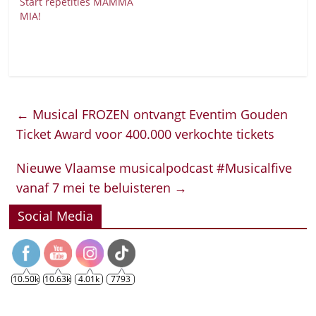
Start repetities MAMMA
MIA!
←
Musical FROZEN ontvangt Eventim Gouden
Ticket Award voor 400.000 verkochte tickets
Nieuwe Vlaamse musicalpodcast #Musicalfive
vanaf 7 mei te beluisteren
→
Social Media
10.50k
10.63k
4.01k
7793