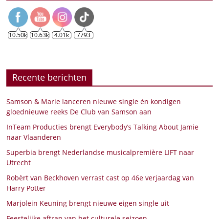
koor. Vanaf 4 februari…
10.50k
10.63k
4.01k
7793
Recente berichten
Samson & Marie lanceren nieuwe single én kondigen
gloednieuwe reeks De Club van Samson aan
InTeam Producties brengt Everybody’s Talking About Jamie
naar Vlaanderen
Superbia brengt Nederlandse musicalpremière LIFT naar
Utrecht
Robèrt van Beckhoven verrast cast op 46e verjaardag van
Harry Potter
Marjolein Keuning brengt nieuwe eigen single uit
Feestelijke aftrap van het culturele seizoen