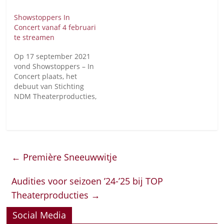
Showstoppers In
Concert vanaf 4 februari
te streamen
Op 17 september 2021
vond Showstoppers – In
Concert plaats, het
debuut van Stichting
NDM Theaterproducties,
in het vernieuwde
Theater Zuidplein te
Rotterdam. Tijdens dit
spetterende
musicalspektakel
←
Première Sneeuwwitje
zongen zes
gerenommeerde
solisten de grootste hits
Audities voor seizoen ’24-’25 bij TOP
uit bekende en minder
Theaterproducties
→
bekende musical,
begeleid door een
Social Media
groots live-orkest en