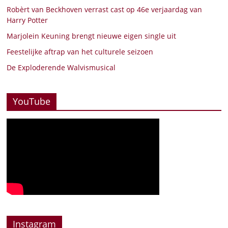
Robèrt van Beckhoven verrast cast op 46e verjaardag van
Harry Potter
Marjolein Keuning brengt nieuwe eigen single uit
Feestelijke aftrap van het culturele seizoen
De Exploderende Walvismusical
YouTube
Instagram