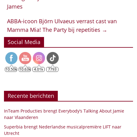
James
ABBA-icoon Björn Ulvaeus verrast cast van
Mamma Mia! The Party bij repetities
→
Social Media
10.50k
10.63k
4.01k
7793
Recente berichten
InTeam Producties brengt Everybody’s Talking About Jamie
naar Vlaanderen
Superbia brengt Nederlandse musicalpremière LIFT naar
Utrecht