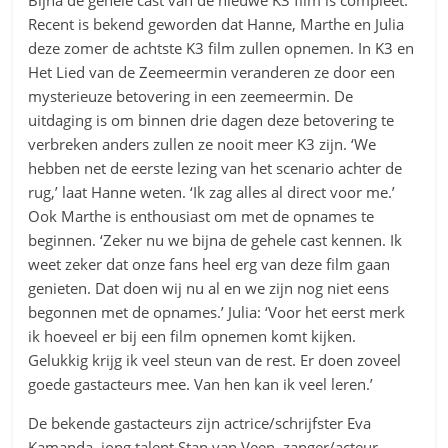
Bijna de gehele cast van de nieuwe K3 film is compleet.
Recent is bekend geworden dat Hanne, Marthe en Julia
deze zomer de achtste K3 film zullen opnemen. In K3 en
Het Lied van de Zeemeermin veranderen ze door een
mysterieuze betovering in een zeemeermin. De
uitdaging is om binnen drie dagen deze betovering te
verbreken anders zullen ze nooit meer K3 zijn. ‘We
hebben net de eerste lezing van het scenario achter de
rug,’ laat Hanne weten. ‘Ik zag alles al direct voor me.’
Ook Marthe is enthousiast om met de opnames te
beginnen. ‘Zeker nu we bijna de gehele cast kennen. Ik
weet zeker dat onze fans heel erg van deze film gaan
genieten. Dat doen wij nu al en we zijn nog niet eens
begonnen met de opnames.’ Julia: ‘Voor het eerst merk
ik hoeveel er bij een film opnemen komt kijken.
Gelukkig krijg ik veel steun van de rest. Er doen zoveel
goede gastacteurs mee. Van hen kan ik veel leren.’
De bekende gastacteurs zijn actrice/schrijfster Eva
Kamanda, jong talent Stan van Veen, zanger/acteur