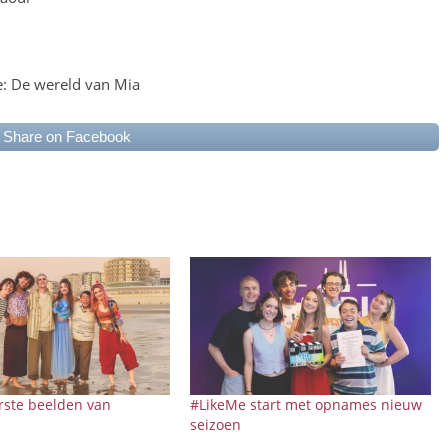
: De wereld van Mia
Share on Facebook
rste beelden van
#LikeMe start met opnames nieuw
seizoen