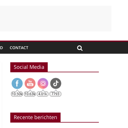
JD
CONTACT
Social Media
10.50k
10.63k
4.01k
7793
Recente berichten