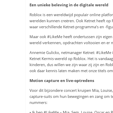
Een unieke beleving in de digitale wereld
Roblox is een wereldwijd populair online plat
werelden kunnen creëren. Ook Ketnet heeft op Ro
waar verschillende Ketnet-programma’s en -fig
Maar ook #LikeMe heeft ondertussen zijn eigen
wereld verkennen, opdrachten voltooien en er n
Annemie Gulickx, netmanager Ketnet: #LikeMe is 
Ketnet Kermis-wereld op Roblox. Het is vandaag n
kinderen, dus willen we zijn waar zij zijn en Rob
ook daar kennis laten maken met onze titels om
Motion capture en live-optredens
Voor dit bijzondere concert kruipen Mia, Louise
capture-suits om hun bewegingen en zang om te 
nummers:
• Ik ben #LikeMe – Mia, Sem, Louise, Oscar en 