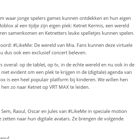
form waar jonge spelers games kunnen ontdekken en hun eigen
blox al een tijdje zijn eigen plek: Ketnet Kermis, een wereld
uren samenkomen en Ketnetters leuke spelletjes kunnen spelen.
 oord: #LikeMe: De wereld van Mia. Fans kunnen deze virtuele
u dus ook een exclusief concert beleven.
overal: op de tablet, op tv, in de echte wereld en nu ook in de
iet evident om een plek te krijgen in de (digitale) agenda van
lox is een heel populair platform bij kinderen. We willen hen
 hen zo naar Ketnet op VRT MAX te leiden.
, Sem, Raoul, Oscar en Jules van #LikeMe in speciale motion
zetten naar hun digitale avatars. Ze brengen de volgende
Raoul