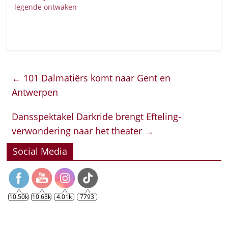
legende ontwaken
←
101 Dalmatiërs komt naar Gent en
Antwerpen
Dansspektakel Darkride brengt Efteling-
verwondering naar het theater
→
Social Media
10.50k
10.63k
4.01k
7793